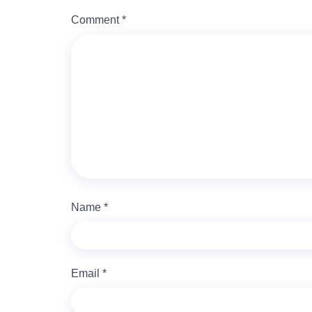
Comment
*
Name
*
Email
*