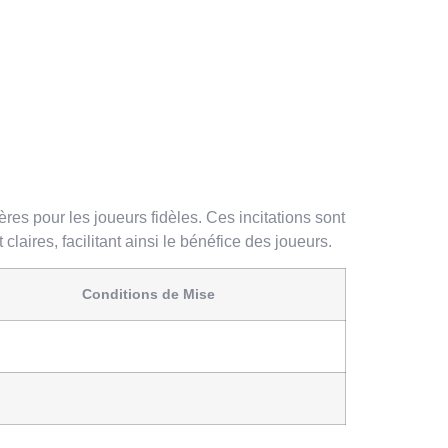
es pour les joueurs fidèles. Ces incitations sont
aires, facilitant ainsi le bénéfice des joueurs.
Conditions de Mise