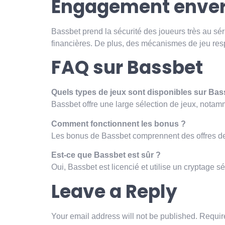
Engagement envers
Bassbet prend la sécurité des joueurs très au sér
financières. De plus, des mécanismes de jeu res
FAQ sur Bassbet
Quels types de jeux sont disponibles sur Bas
Bassbet offre une large sélection de jeux, notam
Comment fonctionnent les bonus ?
Les bonus de Bassbet comprennent des offres de 
Est-ce que Bassbet est sûr ?
Oui, Bassbet est licencié et utilise un cryptage 
Leave a Reply
Your email address will not be published.
Requir