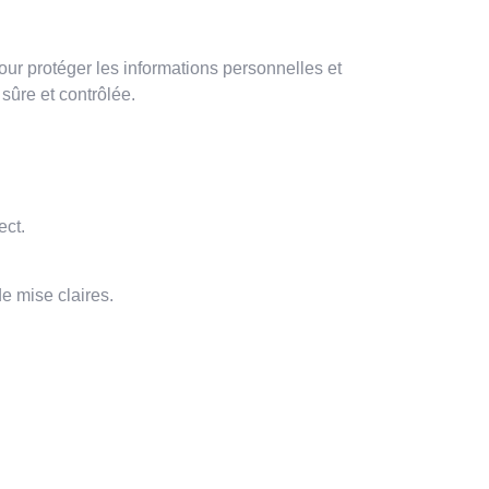
our protéger les informations personnelles et
sûre et contrôlée.
ect.
e mise claires.