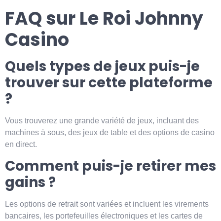
FAQ sur Le Roi Johnny
Casino
Quels types de jeux puis-je
trouver sur cette plateforme
?
Vous trouverez une grande variété de jeux, incluant des
machines à sous, des jeux de table et des options de casino
en direct.
Comment puis-je retirer mes
gains ?
Les options de retrait sont variées et incluent les virements
bancaires, les portefeuilles électroniques et les cartes de