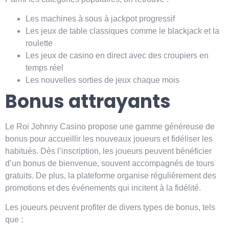
Les machines à sous à jackpot progressif
Les jeux de table classiques comme le blackjack et la
roulette
Les jeux de casino en direct avec des croupiers en
temps réel
Les nouvelles sorties de jeux chaque mois
Bonus attrayants
Le Roi Johnny Casino propose une gamme généreuse de
bonus pour accueillir les nouveaux joueurs et fidéliser les
habitués. Dès l’inscription, les joueurs peuvent bénéficier
d’un bonus de bienvenue, souvent accompagnés de tours
gratuits. De plus, la plateforme organise régulièrement des
promotions et des événements qui incitent à la fidélité.
Les joueurs peuvent profiter de divers types de bonus, tels
que :