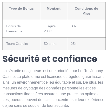
Type de Bonus
Montant
Conditions de
Mise
Bonus de
Jusqu’à
30x
Bienvenue
200€
Tours Gratuits
50 tours
25x
Sécurité et confiance
La sécurité des joueurs est une priorité pour Le Roi Johnny
Casino. La plateforme est licenciée et régulée, garantissant
ainsi un environnement de jeu équitable et sûr. De plus, les
mesures de cryptage des données personnelles et des
transactions financières assurent une protection optimale.
Les joueurs peuvent donc se concentrer sur leur expérience
de jeu sans se soucier de leur sécurité.