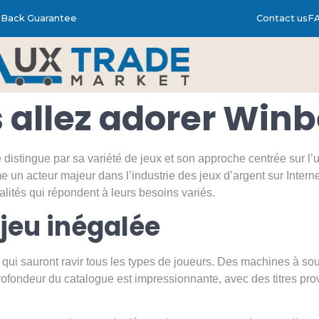
y Back Guarantee
Contact us
F
 allez adorer Winb
istingue par sa variété de jeux et son approche centrée sur l’uti
 un acteur majeur dans l’industrie des jeux d’argent sur Intern
lités qui répondent à leurs besoins variés.
jeu inégalée
qui sauront ravir tous les types de joueurs. Des machines à sou
 profondeur du catalogue est impressionnante, avec des titres pro