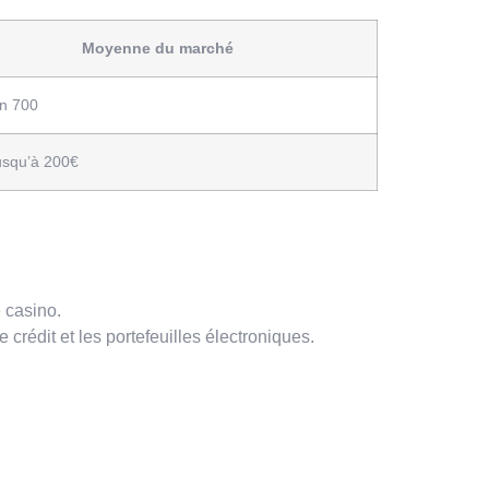
Moyenne du marché
on 700
usqu’à 200€
 casino.
crédit et les portefeuilles électroniques.