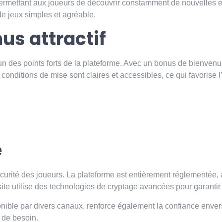
rmettant aux joueurs de découvrir constamment de nouvelles exp
 de jeux simples et agréable.
us attractif
 des points forts de la plateforme. Avec un bonus de bienvenu
nditions de mise sont claires et accessibles, ce qui favorise l’
é
écurité des joueurs. La plateforme est entièrement réglementée
ite utilise des technologies de cryptage avancées pour garantir l
ponible par divers canaux, renforce également la confiance enve
s de besoin.