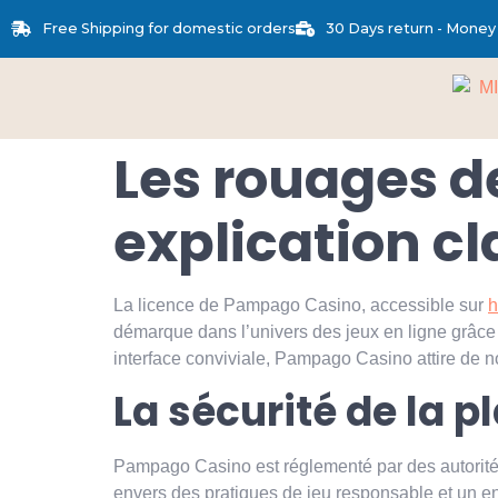
Free Shipping for domestic orders
30 Days return - Mone
Les rouages d
explication cl
La licence de Pampago Casino, accessible sur
h
démarque dans l’univers des jeux en ligne grâce 
interface conviviale, Pampago Casino attire de
La sécurité de la 
Pampago Casino est réglementé par des autorités
envers des pratiques de jeu responsable et un en