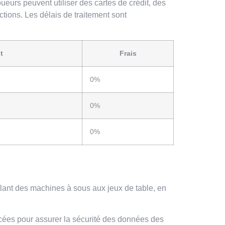
eurs peuvent utiliser des cartes de crédit, des
ctions. Les délais de traitement sont
t
Frais
0%
0%
0%
ant des machines à sous aux jeux de table, en
ncées pour assurer la sécurité des données des