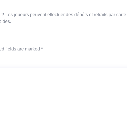
 ?
Les joueurs peuvent effectuer des dépôts et retraits par carte 
pides.
ed fields are marked
*