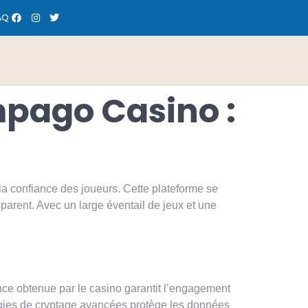
AQ
mpago Casino :
 la confiance des joueurs. Cette plateforme se
arent. Avec un large éventail de jeux et une
nce obtenue par le casino garantit l’engagement
logies de cryptage avancées protège les données