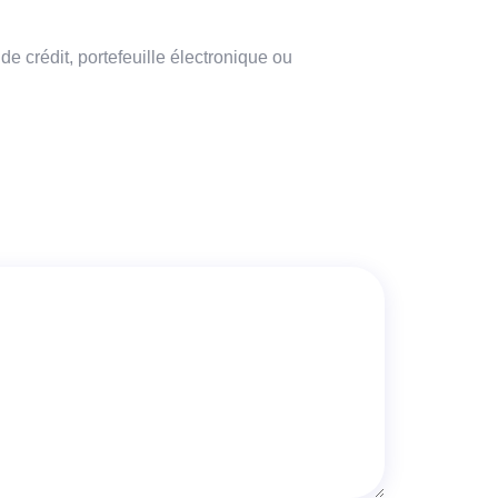
de crédit, portefeuille électronique ou