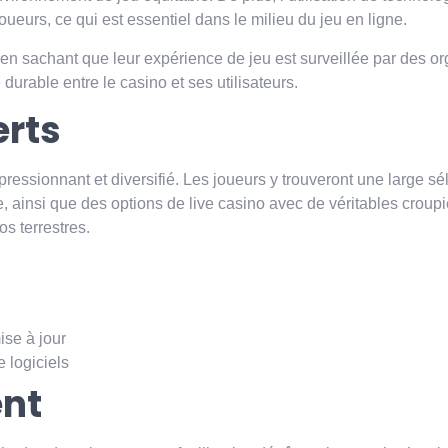
oueurs, ce qui est essentiel dans le milieu du jeu en ligne.
le en sachant que leur expérience de jeu est surveillée par des 
durable entre le casino et ses utilisateurs.
erts
ssionnant et diversifié. Les joueurs y trouveront une large sé
e, ainsi que des options de live casino avec de véritables croup
s terrestres.
ise à jour
 logiciels
ent