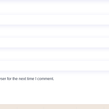
ser for the next time I comment.