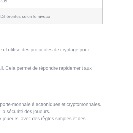
30x
Différentes selon le niveau
e et utilise des protocoles de cryptage pour
mail. Cela permet de répondre rapidement aux
 porte-monnaie électroniques et cryptomonnaies.
 la sécurité des joueurs.
 joueurs, avec des règles simples et des