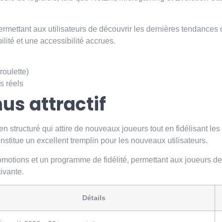
rmettant aux utilisateurs de découvrir les dernières tendances d
bilité et une accessibilité accrues.
roulette)
s réels
us attractif
tructuré qui attire de nouveaux joueurs tout en fidélisant les
onstitue un excellent tremplin pour les nouveaux utilisateurs.
omotions et un programme de fidélité, permettant aux joueurs de 
ivante.
Détails