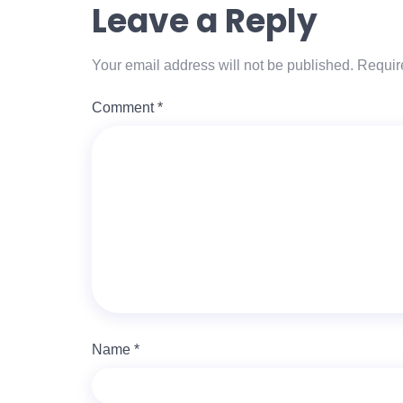
Leave a Reply
Your email address will not be published.
Requir
Comment
*
Name
*