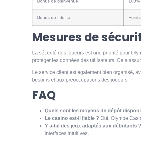
Bonus de bienvenue
100% j
Bonus de fidélité
Points
Mesures de sécurit
La sécurité des joueurs est une priorité pour Olym
protéger les données des utilisateurs. Cela assur
Le service client est également bien organisé, a
besoins et aux préoccupations des joueurs.
FAQ
Quels sont les moyens de dépôt disponi
Le casino est-il fiable ?
Oui, Olympe Casino
Y a-t-il des jeux adaptés aux débutants 
interfaces intuitives.