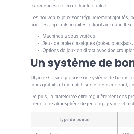
expériences de jeu de haute qualité.
Les nouveaux jeux sont régulièrement ajoutés, pe
pour les appareils mobiles, offrant ainsi une flexi
Machines à sous variées
Jeux de table classiques (poker, blackjack, 
Options de jeux en direct avec des croupier
Un système de bon
Olympe Casino propose un système de bonus bien s
tours gratuits et un match sur le premier dépôt, c
De plus, la plateforme offre régulièrement des pr
créent une atmosphère de jeu engageante et mot
Type de bonus