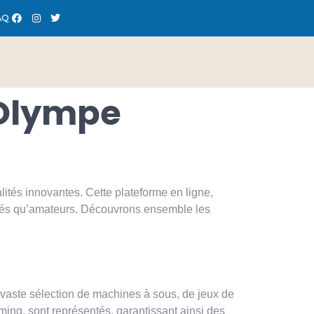
AQ
’Olympe
ités innovantes. Cette plateforme en ligne,
ntés qu’amateurs. Découvrons ensemble les
 vaste sélection de machines à sous, de jeux de
aming, sont représentés, garantissant ainsi des