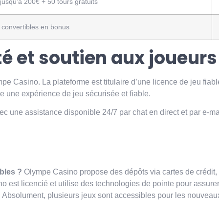
usqu’à 200€ + 50 tours gratuits
 convertibles en bonus
é et soutien aux joueurs
pe Casino. La plateforme est titulaire d’une licence de jeu fiabl
e une expérience de jeu sécurisée et fiable.
vec une assistance disponible 24/7 par chat en direct et par e-
bles ?
Olympe Casino propose des dépôts via cartes de crédit,
 est licencié et utilise des technologies de pointe pour assurer
?
Absolument, plusieurs jeux sont accessibles pour les nouveaux