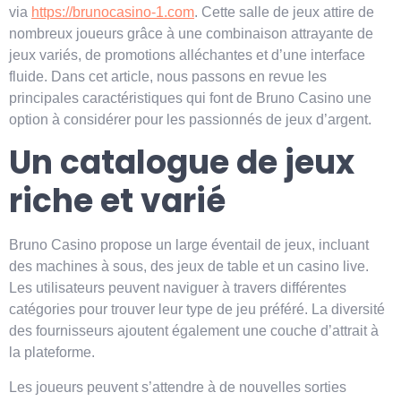
via
https://brunocasino-1.com
. Cette salle de jeux attire de
nombreux joueurs grâce à une combinaison attrayante de
jeux variés, de promotions alléchantes et d’une interface
fluide. Dans cet article, nous passons en revue les
principales caractéristiques qui font de Bruno Casino une
option à considérer pour les passionnés de jeux d’argent.
Un catalogue de jeux
riche et varié
Bruno Casino propose un large éventail de jeux, incluant
des machines à sous, des jeux de table et un casino live.
Les utilisateurs peuvent naviguer à travers différentes
catégories pour trouver leur type de jeu préféré. La diversité
des fournisseurs ajoutent également une couche d’attrait à
la plateforme.
Les joueurs peuvent s’attendre à de nouvelles sorties