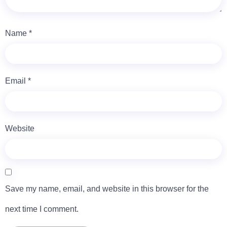
Name
*
Email
*
Website
Save my name, email, and website in this browser for the
next time I comment.