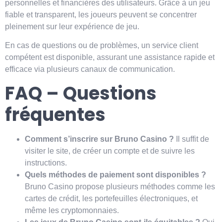
personnelles et financières des utilisateurs. Grâce à un jeu
fiable et transparent, les joueurs peuvent se concentrer
pleinement sur leur expérience de jeu.
En cas de questions ou de problèmes, un service client
compétent est disponible, assurant une assistance rapide et
efficace via plusieurs canaux de communication.
FAQ – Questions
fréquentes
Comment s’inscrire sur Bruno Casino ?
Il suffit de
visiter le site, de créer un compte et de suivre les
instructions.
Quels méthodes de paiement sont disponibles ?
Bruno Casino propose plusieurs méthodes comme les
cartes de crédit, les portefeuilles électroniques, et
même les cryptomonnaies.